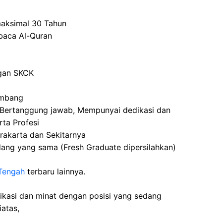
maksimal 30 Tahun
aca Al-Quran
ngan SKCK
embang
plin, Bertanggung jawab, Mempunyai dedikasi dan
rta Profesi
rakarta dan Sekitarnya
dang yang sama (Fresh Graduate dipersilahkan)
Tengah
terbaru lainnya.
fikasi dan minat dengan posisi yang sedang
iatas,