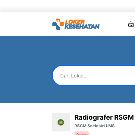
Skip
to
content
Radiografer RSGM 
RSGM Soelastri UMS
Ditutup