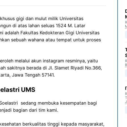
husus gigi dan mulut milik Universitas
R
gun di atas lahan seluas 1524 M. Latar
M
ni adalah Fakultas Kedokteran Gigi Universitas
kan sebuah wahana atau tempat untuk proses
eroleh melalui akun instagram resminya, yaitu
R
B
ah sakitnya berada di Jl. Slamet Riyadi No.366,
karta, Jawa Tengah 57141.
elastri UMS
R
T
J
 Soelastri sedang membuka kesempatan bagi
njadi bagian dari tim kami.
esehatan berkualitas tinggi kepada masyarakat,