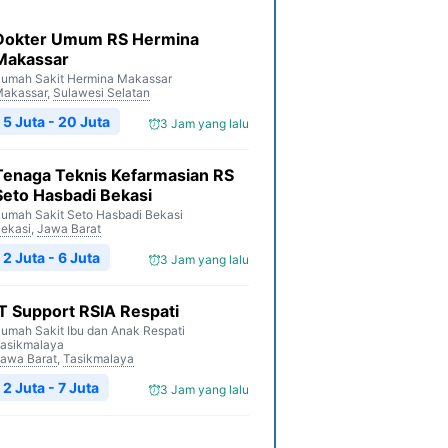
Dokter Umum RS Hermina
Makassar
umah Sakit Hermina Makassar
akassar
,
Sulawesi Selatan
5 Juta - 20 Juta
3 Jam yang lalu
Tenaga Teknis Kefarmasian RS
Seto Hasbadi Bekasi
umah Sakit Seto Hasbadi Bekasi
ekasi
,
Jawa Barat
2 Juta - 6 Juta
3 Jam yang lalu
IT Support RSIA Respati
umah Sakit Ibu dan Anak Respati
asikmalaya
awa Barat
,
Tasikmalaya
2 Juta - 7 Juta
3 Jam yang lalu