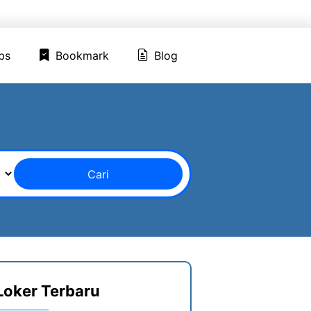
ed Jobs
Bookmark
Blog
bs
Bookmark
Blog
Cari
Loker Terbaru